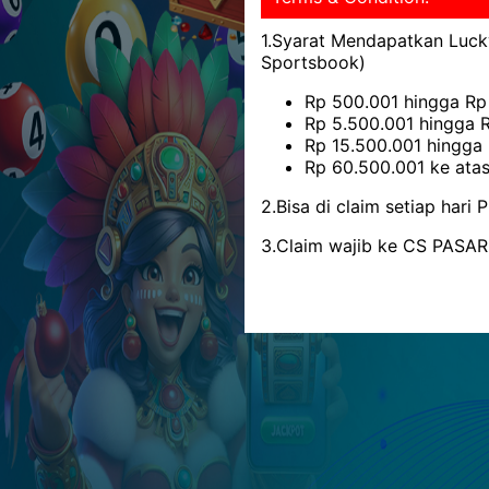
1.Syarat Mendapatkan Lucky
Sportsbook)
Rp 500.001 hingga Rp
Rp 5.500.001 hingga 
Rp 15.500.001 hingga
Rp 60.500.001 ke ata
2.Bisa di claim setiap hari 
3.Claim wajib ke CS PASA