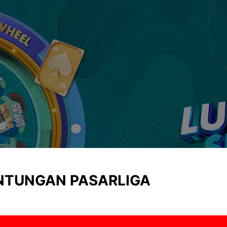
NTUNGAN PASARLIGA
Masukk